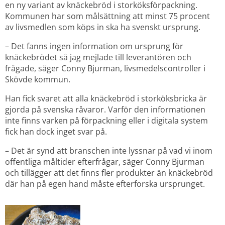
en ny variant av knäckebröd i storköksförpackning. 
Kommunen har som målsättning att minst 75 procent 
av livsmedlen som köps in ska ha svenskt ursprung.
– Det fanns ingen information om ursprung för 
knäckebrödet så jag mejlade till leverantören och 
frågade, säger Conny Bjurman, livsmedelscontroller i 
Skövde kommun.
Han fick svaret att alla knäckebröd i storköksbricka är 
gjorda på svenska råvaror. Varför den informationen 
inte finns varken på förpackning eller i digitala system 
fick han dock inget svar på.
– Det är synd att branschen inte lyssnar på vad vi inom 
offentliga måltider efterfrågar, säger Conny Bjurman 
och tillägger att det finns fler produkter än knäckebröd 
där han på egen hand måste efterforska ursprunget.