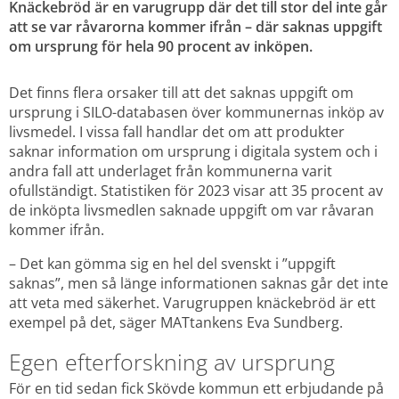
Knäckebröd är en varugrupp där det till stor del inte går 
att se var råvarorna kommer ifrån – där saknas uppgift 
om ursprung för hela 90 procent av inköpen.
Det finns flera orsaker till att det saknas uppgift om 
ursprung i SILO-databasen över kommunernas inköp av 
livsmedel. I vissa fall handlar det om att produkter 
saknar information om ursprung i digitala system och i 
andra fall att underlaget från kommunerna varit 
ofullständigt. Statistiken för 2023 visar att 35 procent av 
de inköpta livsmedlen saknade uppgift om var råvaran 
kommer ifrån.
– Det kan gömma sig en hel del svenskt i ”uppgift 
saknas”, men så länge informationen saknas går det inte 
att veta med säkerhet. Varugruppen knäckebröd är ett 
exempel på det, säger MATtankens Eva Sundberg.
Egen efterforskning av ursprung
För en tid sedan fick Skövde kommun ett erbjudande på 