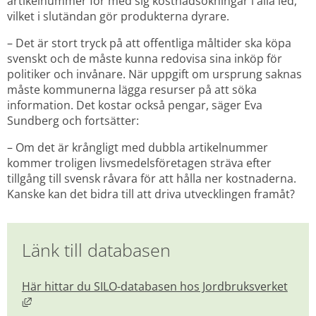
artikelnummer för med sig kostnadsökningar i alla led, 
vilket i slutändan gör produkterna dyrare.
– Det är stort tryck på att offentliga måltider ska köpa 
svenskt och de måste kunna redovisa sina inköp för 
politiker och invånare. När uppgift om ursprung saknas 
måste kommunerna lägga resurser på att söka 
information. Det kostar också pengar, säger Eva 
Sundberg och fortsätter:
– Om det är krångligt med dubbla artikelnummer 
kommer troligen livsmedelsföretagen sträva efter 
tillgång till svensk råvara för att hålla ner kostnaderna. 
Kanske kan det bidra till att driva utvecklingen framåt?
Länk till databasen
Här hittar du SILO-databasen hos Jordbruksverket
Länk till annan webbplats, öppnas i nytt fönster.