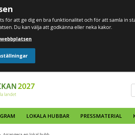
sen
 för att ge dig en bra funktionalitet och för att samla in s
atsen. Du kan välja att godkänna eller neka kakor.
å webbplatsen
nställningar
OGRAM
LOKALA HUBBAR
PRESSMATERIAL
Arrangera en lokal hubb