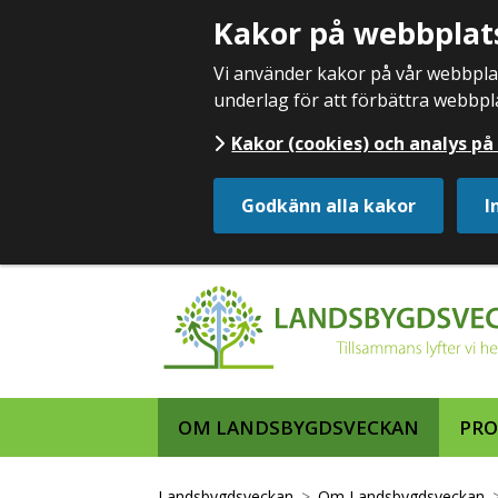
Kakor på webbplat
Vi använder kakor på vår webbplats
underlag för att förbättra webbpl
Kakor (cookies) och analys p
Godkänn alla kakor
I
OM LANDSBYGDSVECKAN
PR
Landsbygdsveckan
Om Landsbygdsveckan