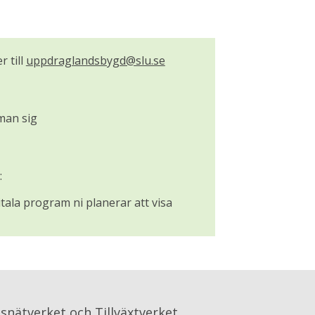
 till 
uppdraglandsbygd@slu.se
man sig
:
tala program ni planerar att visa
snätverket och Tillväxtverket.