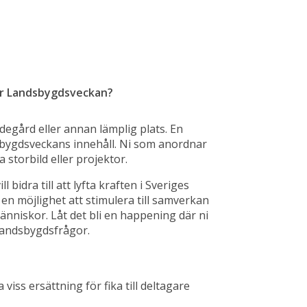
der Landsbygdsveckan?
egård eller annan lämplig plats. En 
sbygdsveckans innehåll. Ni som anordnar 
storbild eller projektor.
bidra till att lyfta kraften i Sveriges 
n möjlighet att stimulera till samverkan 
nniskor. Låt det bli en happening där ni 
 landsbygdsfrågor.
iss ersättning för fika till deltagare 