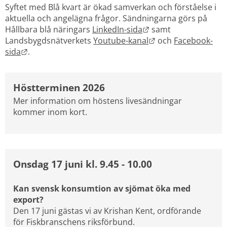
Syftet med Blå kvart är ökad samverkan och förståelse i 
aktuella och angelägna frågor. Sändningarna görs på 
Länk till annan webb
Hållbara blå näringars 
LinkedIn-sida
 samt 
Länk till annan we
Landsbygdsnätverkets 
Youtube-kanal
 och 
Facebook-
Länk till annan webbplats.
sida
.
Höstterminen 2026
Mer information om höstens livesändningar 
kommer inom kort.
Onsdag 17 juni kl. 9.45 - 10.00
Kan svensk konsumtion av sjömat öka med 
export?
Den 17 juni gästas vi av Krishan Kent, ordförande 
för Fiskbranschens riksförbund.