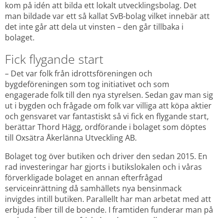
kom på idén att bilda ett lokalt utvecklingsbolag. Det 
man bildade var ett så kallat SvB-bolag vilket innebär att 
det inte går att dela ut vinsten – den går tillbaka i 
bolaget.
Fick flygande start
– Det var folk från idrottsföreningen och 
bygdeföreningen som tog initiativet och som 
engagerade folk till den nya styrelsen. Sedan gav man sig 
ut i bygden och frågade om folk var villiga att köpa aktier 
och gensvaret var fantastiskt så vi fick en flygande start, 
berättar Thord Hägg, ordförande i bolaget som döptes 
till Oxsätra Åkerlänna Utveckling AB.
Bolaget tog över butiken och driver den sedan 2015. En 
rad investeringar har gjorts i butikslokalen och i våras 
förverkligade bolaget en annan efterfrågad 
serviceinrättning då samhällets nya bensinmack 
invigdes intill butiken. Parallellt har man arbetat med att 
erbjuda fiber till de boende. I framtiden funderar man på 