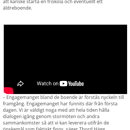
att kanske starta en friskola och eventuellt ett 
äldreboende.
– Engagemanget bland de boende är förstås nyckeln till 
framgång. Engagemanget har funnits där från första 
dagen. Vi är väldigt noga med att hela tiden hålla 
dialogen igång genom stormöten och andra 
sammankomster så att vi kan leverera utifrån de 
önskemål som faktiskt finns, säger Thord Hägg.