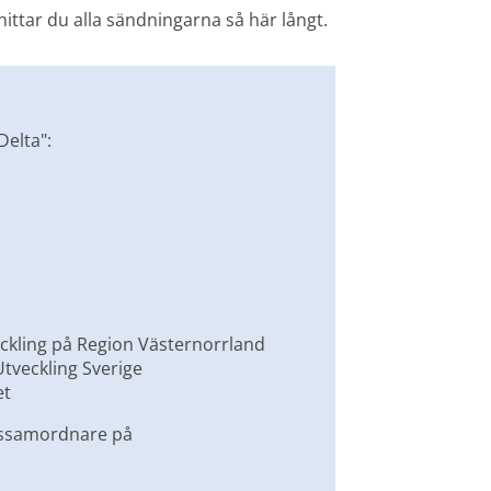
 hittar du alla sändningarna så här långt.
Delta":
nytt fönster.
nytt fönster.
 nytt fönster.
eckling på Region Västernorrland
Utveckling Sverige
et
samordnare på 