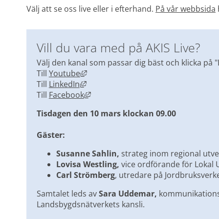
Välj att se oss live eller i efterhand. 
På vår webbsida
Vill du vara med på AKIS Live?
Välj den kanal som passar dig bäst och klicka på "
Länk till annan webbplats, öppnas i 
Till 
Youtube
Länk till annan webbplats, öppnas i 
Till 
LinkedIn
Länk till annan webbplats, öppnas i
Till 
Facebook
Tisdagen den 10 mars klockan 09.00
Gäster:
Susanne Sahlin,
 strateg inom regional utv
Lovisa Westling, 
vice ordförande för Lokal 
Carl Strömberg
, utredare på Jordbruksverk
Samtalet leds av 
Sara Uddemar, 
kommunikations
Landsbygdsnätverkets kansli.