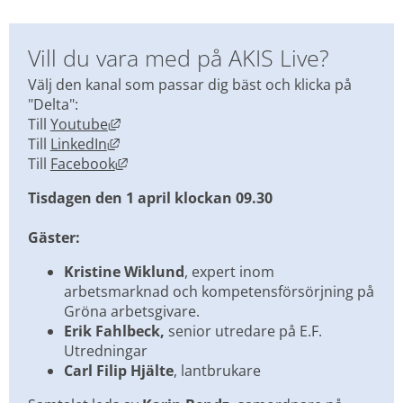
Vill du vara med på AKIS Live?
Välj den kanal som passar dig bäst och klicka på 
"Delta":
Länk till annan webbplats, öppnas i nytt f
Till 
Youtube
Länk till annan webbplats, öppnas i nytt f
Till 
LinkedIn
Länk till annan webbplats, öppnas i nytt 
Till 
Facebook
Tisdagen den 1 april klockan 09.30
Gäster:
Kristine Wiklund
, expert inom 
arbetsmarknad och kompetensförsörjning på 
Gröna arbetsgivare.
Erik Fahlbeck, 
senior utredare på E.F. 
Utredningar
Carl Filip Hjälte
, lantbrukare