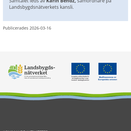
Samtalet leds av 
Karin Bendz, 
samordnare på 
Landsbygdsnätverkets kansli.
Publicerades 
2026-03-16