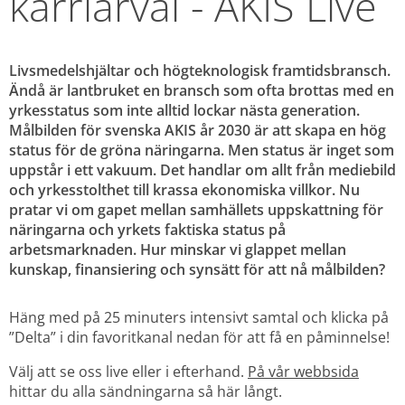
karriärval - AKIS Live
Livsmedelshjältar och högteknologisk framtidsbransch. 
Ändå är lantbruket en bransch som ofta brottas med en 
yrkesstatus som inte alltid lockar nästa generation.
Målbilden för svenska AKIS år 2030 är att skapa en hög 
status för de gröna näringarna. Men status är inget som 
uppstår i ett vakuum. Det handlar om allt från mediebild 
och yrkesstolthet till krassa ekonomiska villkor. Nu 
pratar vi om gapet mellan samhällets uppskattning för 
näringarna och yrkets faktiska status på 
arbetsmarknaden. Hur minskar vi glappet mellan 
kunskap, finansiering och synsätt för att nå målbilden?
Häng med på 25 minuters intensivt samtal och klicka på 
”Delta” i din favoritkanal nedan för att få en påminnelse!
Välj att se oss live eller i efterhand. 
På vår webbsida
hittar du alla sändningarna så här långt.