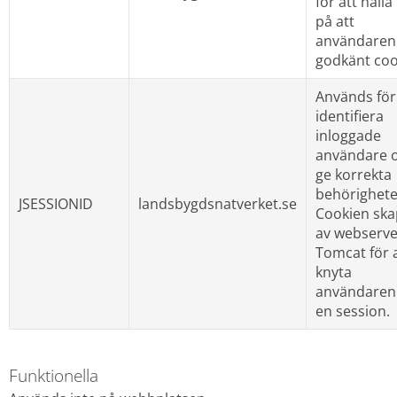
för att hålla
på att 
användaren 
godkänt coo
Används för 
identifiera 
inloggade 
användare o
ge korrekta 
behörigheter
JSESSIONID
landsbygdsnatverket.se
Cookien ska
av webserve
Tomcat för a
knyta 
användaren ti
en session.
Funktionella