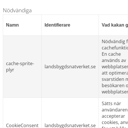
Nödvändiga
Namn
Identifierare
Vad kakan g
Nödvändig f
cachefunktio
En cache 
används av 
cache-sprite-
landsbygdsnatverket.se
webbplatsen 
plyr
att optimera
svarstiden m
besökaren o
webbplatse
Sätts när 
användaren 
accepterar 
cookies, anv
CookieConsent
landsbygdsnatverket.se