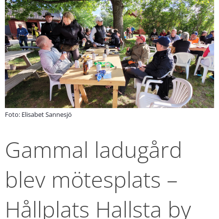
Foto: Elisabet Sannesjö
Gammal ladugård 
blev mötesplats – 
Hållplats Hallsta by 