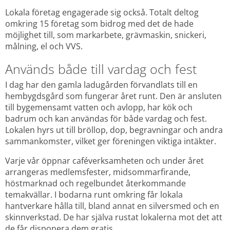
Lokala företag engagerade sig också. Totalt deltog 
omkring 15 företag som bidrog med det de hade 
möjlighet till, som markarbete, grävmaskin, snickeri, 
målning, el och VVS.
Används både till vardag och fest
I dag har den gamla ladugården förvandlats till en 
hembygdsgård som fungerar året runt. Den är ansluten 
till bygemensamt vatten och avlopp, har kök och 
badrum och kan användas för både vardag och fest. 
Lokalen hyrs ut till bröllop, dop, begravningar och andra 
sammankomster, vilket ger föreningen viktiga intäkter.
Varje vår öppnar caféverksamheten och under året 
arrangeras medlemsfester, midsommarfirande, 
höstmarknad och regelbundet återkommande 
temakvällar. I bodarna runt omkring får lokala 
hantverkare hålla till, bland annat en silversmed och en 
skinnverkstad. De har själva rustat lokalerna mot det att 
de får disponera dem gratis.