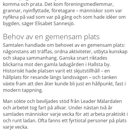
komma och prata. Det kom föreningsmedlemmar, 
grannar, nyinflyttade, företagare – människor som var 
nyfikna på vad som var på gång och som hade idéer om 
bygden, säger Elisabet Sannesjö.
Behov av en gemensam plats
Samtalen handlade om behovet av en gemensam plats: 
någonstans att träffas, ordna aktiviteter, utbyta kunskap 
och skapa sammanhang. Ganska snart riktades 
blickarna mot den gamla ladugården i Hallsta by. 
Historiskt hade platsen varit ett skjutstillhåll – en 
hållplats för resande längs landsvägen – och tanken 
växte fram att den åter kunde bli just en hållpunkt, fast i 
modern tappning.
Man sökte och beviljades stöd från Leader Mälardalen 
och arbetet tog fart på allvar. Under nästan två år 
samlades människor varje vecka för att arbeta praktiskt i 
och runt ladan. Ofta fanns ett fyrtiotal personer på plats 
varje vecka.