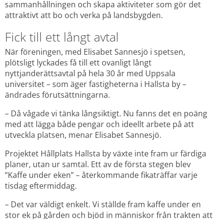
sammanhållningen och skapa aktiviteter som gör det 
attraktivt att bo och verka på landsbygden.
Fick till ett långt avtal
När föreningen, med Elisabet Sannesjö i spetsen, 
plötsligt lyckades få till ett ovanligt långt 
nyttjanderättsavtal på hela 30 år med Uppsala 
universitet – som äger fastigheterna i Hallsta by – 
ändrades förutsättningarna.
– Då vågade vi tänka långsiktigt. Nu fanns det en poäng 
med att lägga både pengar och ideellt arbete på att 
utveckla platsen, menar Elisabet Sannesjö.
Projektet Hållplats Hallsta by växte inte fram ur färdiga 
planer, utan ur samtal. Ett av de första stegen blev 
”Kaffe under eken” – återkommande fikaträffar varje 
tisdag eftermiddag.
– Det var väldigt enkelt. Vi ställde fram kaffe under en 
stor ek på gården och bjöd in människor från trakten att 