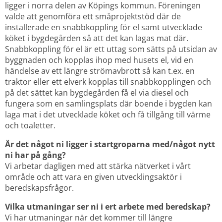
ligger i norra delen av Köpings kommun. Föreningen 
valde att genomföra ett småprojektstöd där de 
installerade en snabbkoppling för el samt utvecklade 
köket i bygdegården så att det kan lagas mat där. 
Snabbkoppling för el är ett uttag som sätts på utsidan av 
byggnaden och kopplas ihop med husets el, vid en 
händelse av ett längre strömavbrott så kan t.ex. en 
traktor eller ett elverk kopplas till snabbkopplingen och 
på det sättet kan bygdegården få el via diesel och 
fungera som en samlingsplats där boende i bygden kan 
laga mat i det utvecklade köket och få tillgång till värme 
och toaletter.
Är det något ni ligger i startgroparna med/något nytt 
ni har på gång?
Vi arbetar dagligen med att stärka nätverket i vårt 
område och att vara en given utvecklingsaktör i 
beredskapsfrågor.
Vilka utmaningar ser ni i ert arbete med beredskap?
Vi har utmaningar när det kommer till längre 