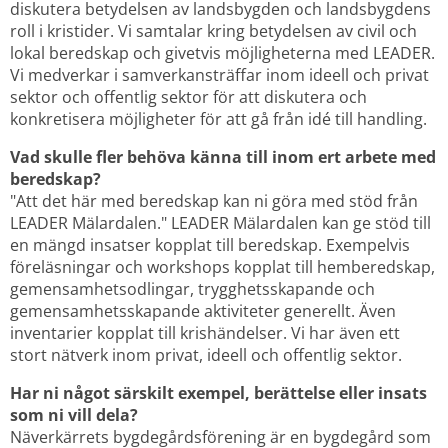
diskutera betydelsen av landsbygden och landsbygdens 
roll i kristider. Vi samtalar kring betydelsen av civil och 
lokal beredskap och givetvis möjligheterna med LEADER. 
Vi medverkar i samverkansträffar inom ideell och privat 
sektor och offentlig sektor för att diskutera och 
konkretisera möjligheter för att gå från idé till handling.
Vad skulle fler behöva känna till inom ert arbete med 
beredskap?
"Att det här med beredskap kan ni göra med stöd från 
LEADER Mälardalen." LEADER Mälardalen kan ge stöd till 
en mängd insatser kopplat till beredskap. Exempelvis 
föreläsningar och workshops kopplat till hemberedskap, 
gemensamhetsodlingar, trygghetsskapande och 
gemensamhetsskapande aktiviteter generellt. Även 
inventarier kopplat till krishändelser. Vi har även ett 
stort nätverk inom privat, ideell och offentlig sektor.
Har ni något särskilt exempel, berättelse eller insats 
som ni vill dela?
Näverkärrets bygdegårdsförening är en bygdegård som 