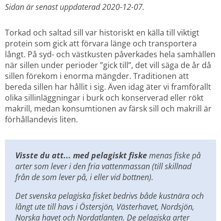
Sidan är senast uppdaterad 2020-12-07.
Torkad och saltad sill var historiskt en källa till viktigt 
protein som gick att förvara länge och transportera 
långt. På syd- och västkusten påverkades hela samhällen 
när sillen under perioder ”gick till”, det vill säga de år då 
sillen förekom i enorma mängder. Traditionen att 
bereda sillen har hållit i sig. Även idag äter vi framförallt 
olika sillinläggningar i burk och konserverad eller rökt 
makrill, medan konsumtionen av färsk sill och makrill är 
förhållandevis liten.
Visste du att... med pelagiskt fiske 
menas fiske på 
arter som lever i den fria vattenmassan (till skillnad 
från de som lever på, i eller vid bottnen). 
Det svenska pelagiska fisket bedrivs både kustnära och 
långt ute till havs i Östersjön, Västerhavet, Nordsjön, 
Norska havet och Nordatlanten. De pelagiska arter 