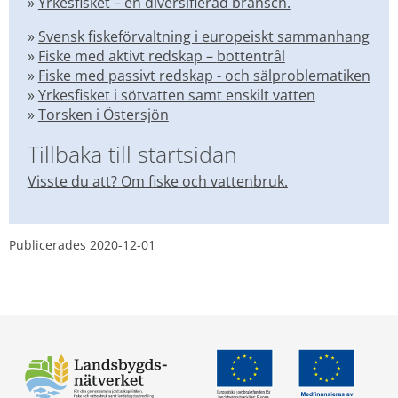
» 
Yrkesfisket – en diversifierad bransch.
» 
Svensk fiskeförvaltning i europeiskt sammanhang
» 
Fiske med aktivt redskap – 
bottentrål
» 
Fiske med passivt redskap - och sälproblematiken
» 
Yrkesfisket i sötvatten samt enskilt vatten
» 
Torsken i Östersjön
Tillbaka till startsidan
Visste du att? Om fiske och vattenbruk.
Publicerades 
2020-12-01