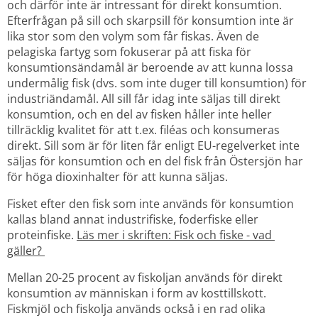
och därför inte är intressant för direkt konsumtion. 
Efterfrågan på sill och skarpsill för konsumtion inte är 
lika stor som den volym som får fiskas. Även de 
pelagiska fartyg som fokuserar på att fiska för 
konsumtionsändamål är beroende av att kunna lossa 
undermålig fisk (dvs. som inte duger till konsumtion) för 
industriändamål. All sill får idag inte säljas till direkt 
konsumtion, och en del av fisken håller inte heller 
tillräcklig kvalitet för att t.ex. filéas och konsumeras 
direkt. Sill som är för liten får enligt EU-regelverket inte 
säljas för konsumtion och en del fisk från Östersjön har 
för höga dioxinhalter för att kunna säljas.
Fisket efter den fisk som inte används för konsumtion 
kallas bland annat industrifiske, foderfiske eller 
proteinfiske. 
Läs mer i skriften: Fisk och fiske - vad 
gäller? 
Mellan 20-25 procent av fiskoljan används för direkt 
konsumtion av människan i form av kosttillskott. 
Fiskmjöl och fiskolja används också i en rad olika 