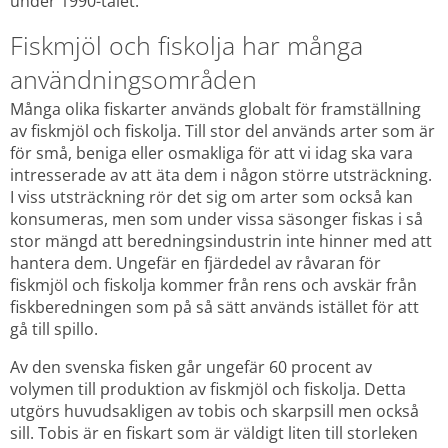
under 1990-talet.
Fiskmjöl och fiskolja har många 
användningsområden
Många olika fiskarter används globalt för framställning 
av fiskmjöl och fiskolja. Till stor del används arter som är 
för små, beniga eller osmakliga för att vi idag ska vara 
intresserade av att äta dem i någon större utsträckning. 
I viss utsträckning rör det sig om arter som också kan 
konsumeras, men som under vissa säsonger fiskas i så 
stor mängd att beredningsindustrin inte hinner med att 
hantera dem. Ungefär en fjärdedel av råvaran för 
fiskmjöl och fiskolja kommer från rens och avskär från 
fiskberedningen som på så sätt används istället för att 
gå till spillo.
Av den svenska fisken går ungefär 60 procent av 
volymen till produktion av fiskmjöl och fiskolja. Detta 
utgörs huvudsakligen av tobis och skarpsill men också 
sill. Tobis är en fiskart som är väldigt liten till storleken 