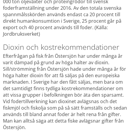
000 ton oljeväxter och proteingrödor till svensk 
foderframställning under 2016. Av den totala svenska 
spannmålsskörden används endast ca 20 procent till 
direkt humankonsumtion i Sverige, 25 procent går på 
export och 40 procent används till foder. (Källa: 
Jordbruksverket)
Dioxin och kostrekommendationer
Efterfrågan på fisk från Östersjön har under många år 
varit dämpad på grund av höga halter av dioxin. 
Sill/strömming från Östersjön hade under många år för 
höga halter dioxin för att få säljas på den europeiska 
marknaden. I Sverige har den fått säljas, men bara om 
det samtidigt finns tydliga kostrekommendationer om 
att vissa grupper i befolkningen bör äta den sparsamt. 
Vid fodertillverkning kan dioxinet avlägsnas och det 
fiskmjöl och fiskolja som på så sätt framställs och sedan 
används till bland annat foder är helt rena från gifter. 
Man kan alltså säga att detta fiske avlägsnar gifter från 
Östersjön.