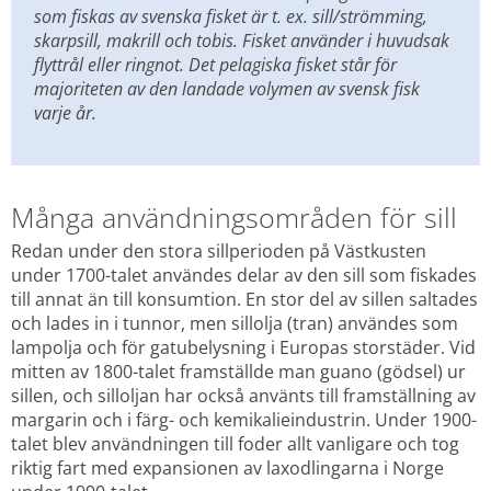
som fiskas av svenska fisket är t. ex. sill/strömming, 
skarpsill, makrill och tobis. Fisket använder i huvudsak 
flyttrål eller ringnot. Det pelagiska fisket står för 
majoriteten av den landade volymen av svensk fisk 
varje år.
Många användningsområden för sill
Redan under den stora sillperioden på Västkusten 
under 1700-talet användes delar av den sill som fiskades 
till annat än till konsumtion. En stor del av sillen saltades 
och lades in i tunnor, men sillolja (tran) användes som 
lampolja och för gatubelysning i Europas storstäder. Vid 
mitten av 1800-talet framställde man guano (gödsel) ur 
sillen, och silloljan har också använts till framställning av 
margarin och i färg- och kemikalieindustrin. Under 1900-
talet blev användningen till foder allt vanligare och tog 
riktig fart med expansionen av laxodlingarna i Norge 