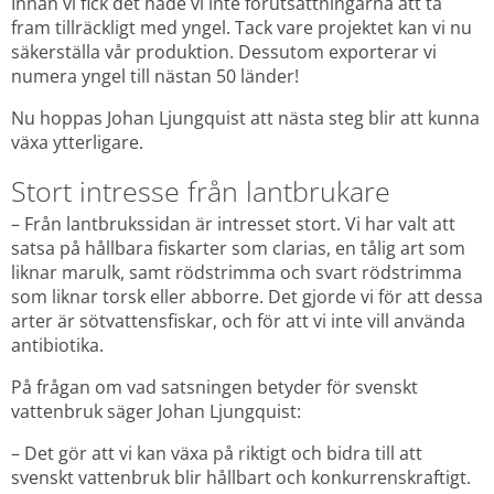
Innan vi fick det hade vi inte förutsättningarna att ta 
fram tillräckligt med yngel. Tack vare projektet kan vi nu 
säkerställa vår produktion. Dessutom exporterar vi 
numera yngel till nästan 50 länder!
Nu hoppas Johan Ljungquist att nästa steg blir att kunna 
växa ytterligare.
Stort intresse från lantbrukare
– Från lantbrukssidan är intresset stort. Vi har valt att 
satsa på hållbara fiskarter som clarias, en tålig art som 
liknar marulk, samt rödstrimma och svart rödstrimma 
som liknar torsk eller abborre. Det gjorde vi för att dessa 
arter är sötvattensfiskar, och för att vi inte vill använda 
antibiotika.
På frågan om vad satsningen betyder för svenskt 
vattenbruk säger Johan Ljungquist:
– Det gör att vi kan växa på riktigt och bidra till att 
svenskt vattenbruk blir hållbart och konkurrenskraftigt.