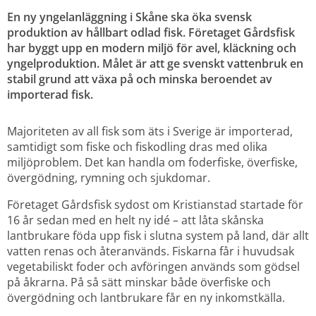
En ny yngelanläggning i Skåne ska öka svensk 
produktion av hållbart odlad fisk. Företaget Gårdsfisk 
har byggt upp en modern miljö för avel, kläckning och 
yngelproduktion. Målet är att ge svenskt vattenbruk en 
stabil grund att växa på och minska beroendet av 
importerad fisk.
Majoriteten av all fisk som äts i Sverige är importerad, 
samtidigt som fiske och fiskodling dras med olika 
miljöproblem. Det kan handla om foderfiske, överfiske, 
övergödning, rymning och sjukdomar.
Företaget Gårdsfisk sydost om Kristianstad startade för 
16 år sedan med en helt ny idé – att låta skånska 
lantbrukare föda upp fisk i slutna system på land, där allt 
vatten renas och återanvänds. Fiskarna får i huvudsak 
vegetabiliskt foder och avföringen används som gödsel 
på åkrarna. På så sätt minskar både överfiske och 
övergödning och lantbrukare får en ny inkomstkälla.