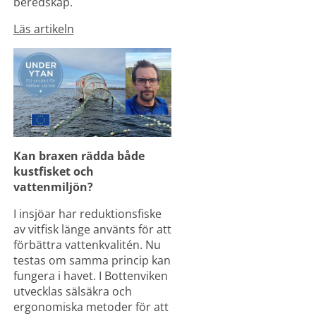
beredskap.
Läs artikeln
Kan braxen rädda både 
kustfisket och 
vattenmiljön?
I insjöar har reduktionsfiske 
av vitfisk länge använts för att 
förbättra vattenkvalitén. Nu 
testas om samma princip kan 
fungera i havet. I Bottenviken 
utvecklas sälsäkra och 
ergonomiska metoder för att 