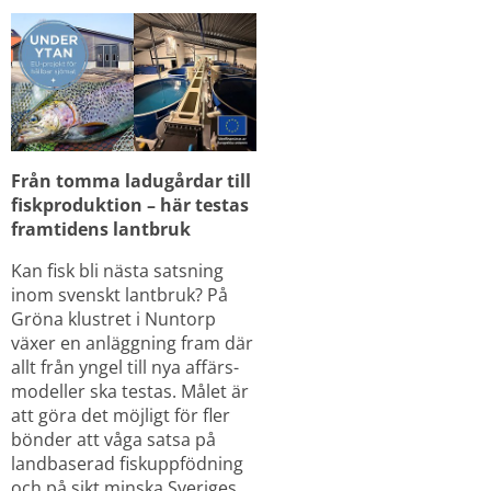
Från tomma ladugårdar till 
fiskproduktion – här testas 
framtidens lantbruk
Kan fisk bli nästa satsning 
inom svenskt lantbruk? På 
Gröna klustret i Nuntorp 
växer en anläggning fram där 
allt från yngel till nya affärs-
modeller ska testas. Målet är 
att göra det möjligt för fler 
bönder att våga satsa på 
landbaserad fiskuppfödning 
och på sikt minska Sveriges 