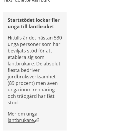
Startstödet lockar fler 
unga till lantbruket
Hittills är det nästan 530 
unga personer som har 
beviljats stöd för att 
etablera sig som 
lantbrukare. De absolut 
flesta bedriver 
jordbruksverksamhet 
(89 procent) men även 
unga inom rennäring 
och trädgård har fått 
stöd.
Mer om unga 
Länk till annan webbplats, öppnas i nytt f
lantbrukare.