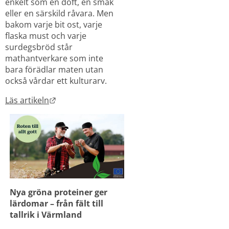
enkelt som en doft, en smak 
eller en särskild råvara. Men 
bakom varje bit ost, varje 
flaska must och varje 
surdegsbröd står 
mathantverkare som inte 
bara förädlar maten utan 
också vårdar ett kulturarv.
Länk till annan webbplats.
Läs artikeln
Nya gröna proteiner ger 
lärdomar – från fält till 
tallrik i Värmland