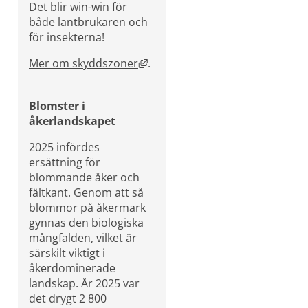
Det blir win-win för 
både lantbrukaren och 
för insekterna!
Länk till annan webbplats, öppn
Mer om skyddszoner
.
Blomster i 
åkerlandskapet
2025 infördes 
ersättning för 
blommande åker och 
fältkant. Genom att så 
blommor på åkermark 
gynnas den biologiska 
mångfalden, vilket är 
särskilt viktigt i 
åkerdominerade 
landskap. År 2025 var 
det drygt 2 800 