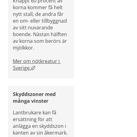
Knappt 60 procent av 
korna kommer få helt 
nytt stall, de andra får 
en om- eller tillbyggnad 
av sitt nuvarande 
boende. Nästan hälften 
av korna som berörs är 
mjölkkor.
Mer om nötkreatur i 
Länk till annan webbplats, öppnas i nytt föns
Sverige.
Skyddszoner med 
många vinster
Lantbrukare kan få 
ersättning för att 
anlägga en skyddszon i 
kanten av sin åkermark. 