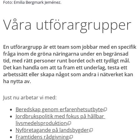
Foto: Emilia Bergmark Jeménez.
Våra utförargrupper
En utförargrupp är ett team som jobbar med en specifik 
fråga inom de gröna näringarna under en begränsad 
tid, med rätt personer runt bordet och ett tydligt mål. 
Det kan handla om att ta fram ett underlag, testa ett 
arbetssätt eller skapa något som andra i nätverket kan 
ha nytta av.
Just nu arbetar vi med:
Öppnas i nytt 
Beredskap genom erfarenhetsutbyte
Jordbrukspolitik med fokus på hållbar 
Öppnas i nytt fönster.
livsmedelsproduktion
Öppnas i nytt fönste
Nyföretagande på landsbygder
Öppnas i nytt fönster.
Framtidens rådgivning