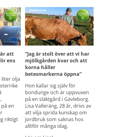
är att 
“Jag är stolt över att vi har 
ir ens 
mjölkgården kvar och att 
korna håller 
betesmarkerna öppna”
iter olja 
sterrike 
Hon kallar sig själv för 
 
bondunge och är uppvuxen 
 
på en släktgård i Gävleborg. 
 på en 
Lisa Valleräng, 28 år, drivs av 
r 
att vilja sprida kunskap om 
 riktigt 
jordbruk som saknas hos 
alltför många idag.