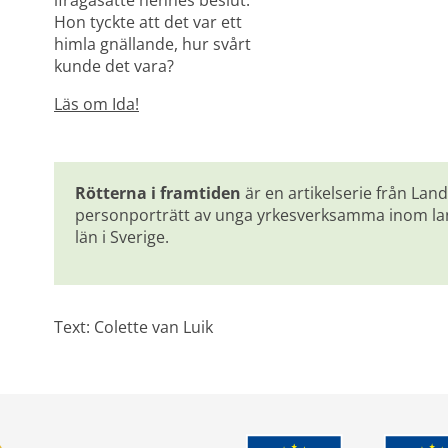
ifrågasatte hennes beslut. 
Hon tyckte att det var ett 
himla gnällande, hur svårt 
kunde det vara?
Läs om Ida!
Rötterna i framtiden
 är en artikelserie från La
personporträtt av unga yrkesverksamma inom lantb
län i Sverige.
Text: Colette van Luik