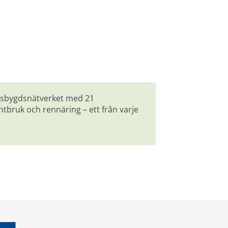
ndsbygdsnätverket med 21 
ruk och rennäring – ett från varje 