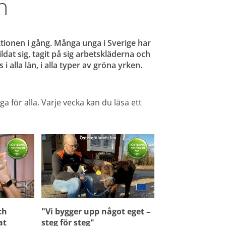
n
ionen i gång. Många unga i Sverige har 
dat sig, tagit på sig arbetskläderna och 
 alla län, i alla typer av gröna yrken. 
a för alla. Varje vecka kan du läsa ett 
h 
"Vi bygger upp något eget – 
t 
steg för steg"