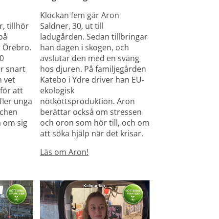
Klockan fem går Aron 
 tillhör 
Saldner, 30, ut till 
på 
ladugården. Sedan tillbringar 
 Örebro. 
han dagen i skogen, och 
0 
avslutar den med en sväng 
 snart 
hos djuren. På familjegården 
 vet 
Katebo i Ydre driver han EU-
ör att 
ekologisk 
fler unga 
nötköttsproduktion. Aron 
chen 
berättar också om stressen 
 om sig 
och oron som hör till, och om 
att söka hjälp när det krisar.
Läs om Aron!