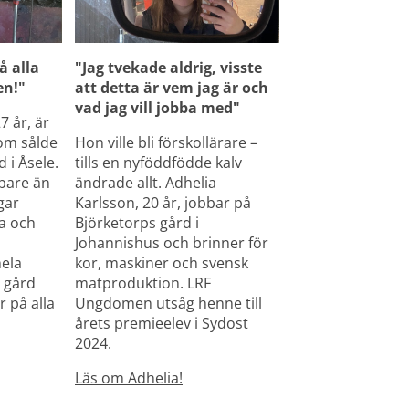
å alla 
"Jag tvekade aldrig, visste 
en!"
att detta är vem jag är och 
vad jag vill jobba med"
 år, är 
om sålde 
Hon ville bli förskollärare – 
 i Åsele. 
tills en nyföddfödde kalv 
bare än 
ändrade allt. Adhelia 
gar 
Karlsson, 20 år, jobbar på 
 och 
Björketorps gård i 
Johannishus och brinner för 
ela 
kor, maskiner och svensk 
 gård 
matproduktion. LRF 
 på alla 
Ungdomen utsåg henne till 
årets premieelev i Sydost 
2024.
Läs om Adhelia!