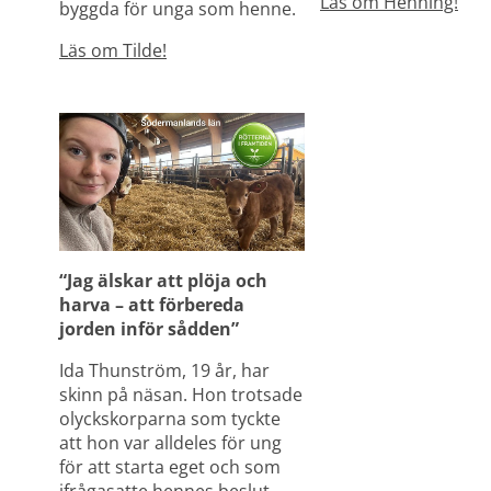
Läs om Henning!
byggda för unga som henne.
Läs om Tilde!
“Jag älskar att plöja och 
harva – att förbereda 
jorden inför sådden”
Ida Thunström, 19 år, har 
skinn på näsan. Hon trotsade 
olyckskorparna som tyckte 
att hon var alldeles för ung 
för att starta eget och som 