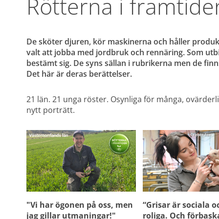
Rötterna i framtide
De sköter djuren, kör maskinerna och håller produkt
valt att jobba med jordbruk och rennäring. Som utbil
bestämt sig. De syns sällan i rubrikerna men de finns i
Det här är deras berättelser.
21 län. 21 unga röster. Osynliga för många, ovärderlig
nytt porträtt.
"Vi har ögonen på oss, men 
“Grisar är sociala oc
jag gillar utmaningar!"
roliga. Och förbaska