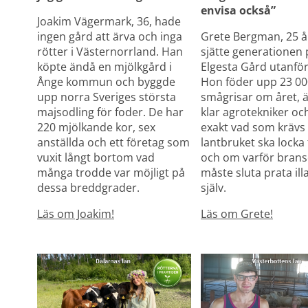
envisa också”
Joakim Vägermark, 36, hade 
ingen gård att ärva och inga 
Grete Bergman, 25 år,
rötter i Västernorrland. Han 
sjätte generationen 
köpte ändå en mjölkgård i 
Elgesta Gård utanför
Ånge kommun och byggde 
Hon föder upp 23 00
upp norra Sveriges största 
smågrisar om året, är
majsodling för foder. De har 
klar agrotekniker och
220 mjölkande kor, sex 
exakt vad som krävs f
anställda och ett företag som 
lantbruket ska locka 
vuxit långt bortom vad 
och om varför brans
många trodde var möjligt på 
måste sluta prata illa
dessa breddgrader.
själv.
Läs om Joakim!
Läs om Grete!