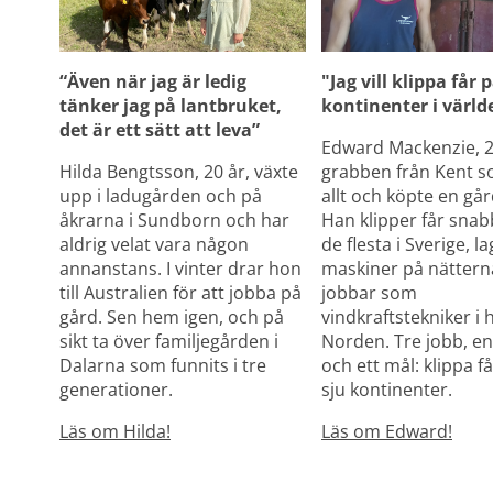
“Även när jag är ledig 
"Jag vill klippa får p
tänker jag på lantbruket, 
kontinenter i värld
det är ett sätt att leva”
Edward Mackenzie, 27
Hilda Bengtsson, 20 år, växte 
grabben från Kent s
upp i ladugården och på 
allt och köpte en gård
åkrarna i Sundborn och har 
Han klipper får snab
aldrig velat vara någon 
de flesta i Sverige, la
annanstans. I vinter drar hon 
maskiner på nätterna
till Australien för att jobba på 
jobbar som 
gård. Sen hem igen, och på 
vindkraftstekniker i h
sikt ta över familjegården i 
Norden. Tre jobb, en
Dalarna som funnits i tre 
och ett mål: klippa får
generationer.
sju kontinenter.
Läs om Hilda!
Läs om Edward!