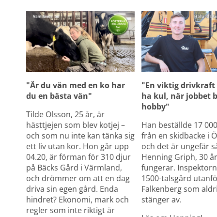
"Är du vän med en ko har 
"En viktig drivkraft 
du en bästa vän"
ha kul, när jobbet bl
hobby"
Tilde Olsson, 25 år, är 
hästtjejen som blev kotjej – 
Han beställde 17 000 l
och som nu inte kan tänka sig 
från en skidbacke i Ö
ett liv utan kor. Hon går upp 
och det är ungefär så
04.20, är förman för 310 djur 
Henning Griph, 30 år,
på Bäcks Gård i Värmland, 
fungerar. Inspektorn
och drömmer om att en dag 
1500-talsgård utanfö
driva sin egen gård. Enda 
Falkenberg som aldrig
hindret? Ekonomi, mark och 
stänger av.
regler som inte riktigt är 