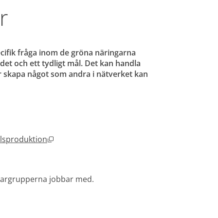
r
ifik fråga inom de gröna näringarna 
et och ett tydligt mål. Det kan handla 
er skapa något som andra i nätverket kan 
 nytt fönster.
Öppnas i nytt fönster.
elsproduktion
fönster.
förargrupperna jobbar med.