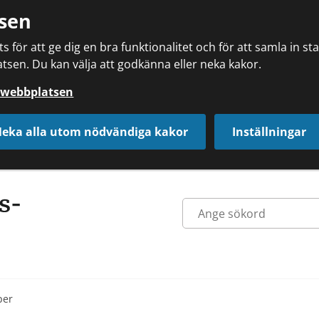
sen
 för att ge dig en bra funktionalitet och för att samla in s
tsen. Du kan välja att godkänna eller neka kakor.
å webbplatsen
eka alla utom nödvändiga kakor
Inställningar
per