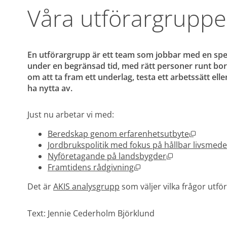
Våra utförargruppe
En utförargrupp är ett team som jobbar med en spec
under en begränsad tid, med rätt personer runt bord
om att ta fram ett underlag, testa ett arbetssätt ell
ha nytta av.
Just nu arbetar vi med:
Öppnas i
Beredskap genom erfarenhetsutbyte
Jordbrukspolitik med fokus på hållbar livsmed
Öppnas i nytt 
Nyföretagande på landsbygder
Öppnas i nytt fönster.
Framtidens rådgivning
Det är 
AKIS analysgrupp
 som väljer vilka frågor ut
Text: Jennie Cederholm Björklund