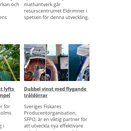
rkan och 
mathantverk går 
resurscentrumet Eldrimner i 
ns 
spetsen för denna utveckling.
 lyfts 
Dubbel vinst med flygande 
mpel
tråldörrar
r för 
Sveriges Fiskares 
holms 
Producentorganisation, 
SFPO, är en viktig partner för 
i 
att utveckla nya effektivare 