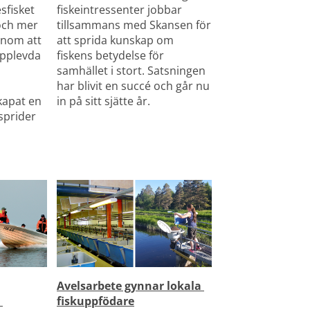
sfisket 
fiskeintressenter jobbar 
och mer 
tillsammans med Skansen för 
nom att 
att sprida kunskap om 
pplevda 
fiskens betydelse för 
 
samhället i stort. Satsningen 
 
har blivit en succé och går nu 
apat en 
in på sitt sjätte år.
prider 
Avelsarbete gynnar lokala 
fiskuppfödare