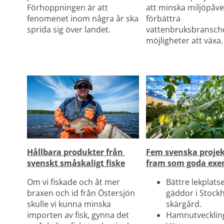
Förhoppningen är att 
att minska miljöpåve
fenomenet inom några år ska 
förbättra 
sprida sig över landet.
vattenbruksbransche
möjligheter att växa.
Hållbara produkter från 
Fem svenska projekt
svenskt småskaligt fiske
fram som goda exe
Om vi fiskade och åt mer 
Bättre lekplatse
braxen och id från Östersjön 
gäddor i Stock
skulle vi kunna minska 
skärgård.
importen av fisk, gynna det 
Hamnutveckling 