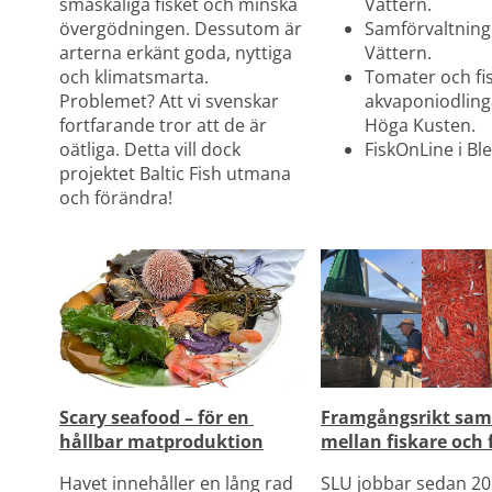
småskaliga fisket och minska 
Vättern.
övergödningen. Dessutom är 
Samförvaltning a
arterna erkänt goda, nyttiga 
Vättern.
och klimatsmarta. 
Tomater och fisk
Problemet? Att vi svenskar 
akvaponiodlinga
fortfarande tror att de är 
Höga Kusten.
oätliga. Detta vill dock 
FiskOnLine i Bl
projektet Baltic Fish utmana 
och förändra!
Scary seafood – för en 
Framgångsrikt sama
hållbar matproduktion
mellan fiskare och 
Havet innehåller en lång rad 
SLU jobbar sedan 20