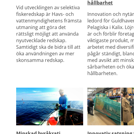
hållbarhet
Vid utvecklingen av selektiva 
fiskeredskap är Havs- och 
Innovation och nytän
vattenmyndighetens främsta 
ledord för Guldhaven
utmaning att göra det 
Pelagiska i Kalix. Lö
rättsligt möjligt att använda 
är och förblir företag
nyutvecklade redskap. 
viktigaste produkt, m
Samtidigt ska de bidra till att 
arbetet med diversifi
öka användningen av mer 
pågår ständigt, blan
skonsamma redskap.
med avsikt att minsk
sårbarheten och öka
hållbarheten.
Innovativ satsning f
Minskad byråkrati 