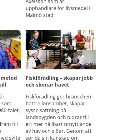
Axelsson som är 
upphandlare för livsmedel i 
Malmö stad.
 metod 
Fiskförädling – skapar jobb 
ill
och skonar havet
ån 
Fiskförädling ger branschen 
 som 
bättre lönsamhet, skapar 
0-talet, 
sysselsättning på 
landsbygden och bidrar till 
am till 
ett mer hållbart utnyttjande 
 
av hav och sjöar. Genom att 
ed syfte 
sprida sin kunskap om 