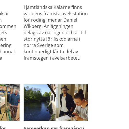
I jämtländska Kälarne finns 
k är 
världens främsta avelsstation 
 
för röding, menar Daniel 
jrommen 
Wikberg. Anläggningen 
ets 
delägs av näringen och är till 
en 
stor nytta för fiskodlarna i 
ering 
norra Sverige som 
d annat 
kontinuerligt får ta del av 
a 
framstegen i avelsarbetet.
 
ör 
Samverkan ger framgång i 