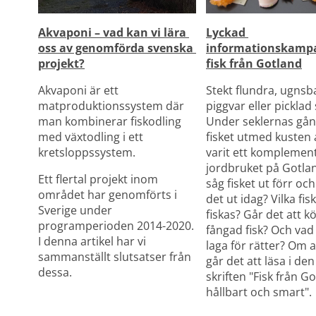
Akvaponi – vad kan vi lära 
Lyckad 
oss av genomförda svenska 
informationskampa
projekt?
fisk från Gotland
Akvaponi är ett 
Stekt flundra, ugnsb
matproduktionssystem där 
piggvar eller picklad s
man kombinerar fiskodling 
Under seklernas gång
med växtodling i ett 
fisket utmed kusten al
kretsloppssystem.
varit ett komplement t
jordbruket på Gotlan
Ett flertal projekt inom 
såg fisket ut förr och
området har genomförts i 
det ut idag? Vilka fisk
Sverige under 
fiskas? Går det att kö
programperioden 2014-2020. 
fångad fisk? Och vad
I denna artikel har vi 
laga för rätter? Om al
sammanställt slutsatser från 
går det att läsa i den
dessa.
skriften "Fisk från Go
hållbart och smart".