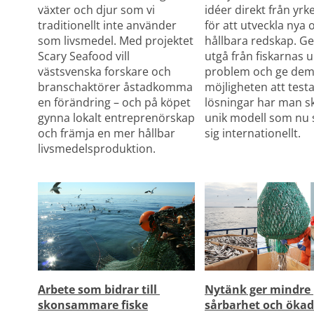
växter och djur som vi 
idéer direkt från yrke
traditionellt inte använder 
för att utveckla nya 
som livsmedel. Med projektet 
hållbara redskap. Ge
Scary Seafood vill 
utgå från fiskarnas u
västsvenska forskare och 
problem och ge dem
branschaktörer åstadkomma 
möjligheten att testa
en förändring – och på köpet 
lösningar har man sk
gynna lokalt entreprenörskap 
unik modell som nu s
och främja en mer hållbar 
sig internationellt.
livsmedelsproduktion.
Arbete som bidrar till 
Nytänk ger mindre 
skonsammare fiske
sårbarhet och ökad 