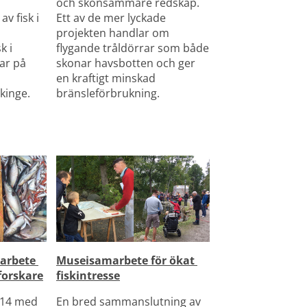
och skonsammare redskap. 
v fisk i 
Ett av de mer lyckade 
projekten handlar om 
 i 
flygande tråldörrar som både 
r på 
skonar havsbotten och ger 
en kraftigt minskad 
ekinge.
bränsleförbrukning.
rbete 
Museisamarbete för ökat 
forskare
fiskintresse
14 med 
En bred sammanslutning av 