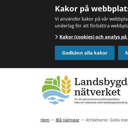
Kakor på webbplat
Vi använder kakor på vår webbplats
underlag för att förbättra webbpla
Kakor (cookies) och analys p
Godkänn alla kakor
N
Hem
Blå näringar
Artikelserie: Goda ex