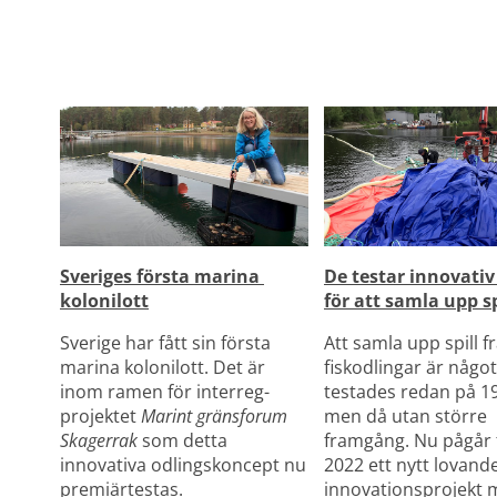
Sveriges första marina 
De testar innovativ
kolonilott
för att samla upp sp
Sverige har fått sin första 
Att samla upp spill fr
marina kolonilott. Det är 
fiskodlingar är något
inom ramen för interreg-
testades redan på 198
projektet 
Marint gränsforum 
men då utan större 
Skagerrak
 som detta 
framgång. Nu pågår fr
innovativa odlingskoncept nu 
2022 ett nytt lovande
premiärtestas. 
innovationsprojekt m