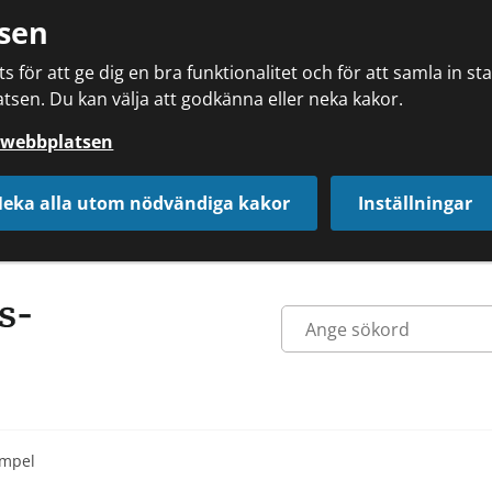
sen
 för att ge dig en bra funktionalitet och för att samla in s
tsen. Du kan välja att godkänna eller neka kakor.
å webbplatsen
eka alla utom nödvändiga kakor
Inställningar
empel